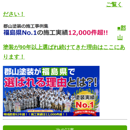
ご覧く
ださい！
■郡
山
塗装が90年以上選ばれ続けてきた
理由はここにあ
ります！