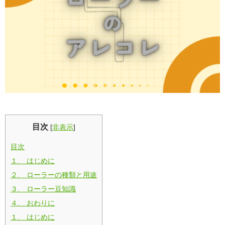
目次
[
非表示
]
目次
１. はじめに
２. ローラーの種類と用途
３. ローラー豆知識
４. おわりに
１. はじめに