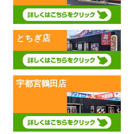
とちぎ店
宇都宮鶴田店