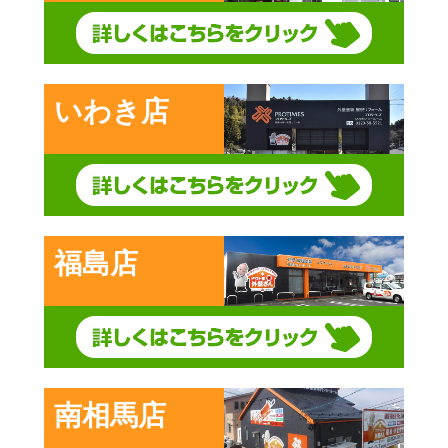
いわき店
福島店
南相馬店