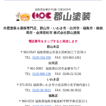
福島県知事許可(般-7)第3429号
外壁塗装＆屋根専門店、郡山市・いわき市・白河市・福島市・南相
馬市・会津若松市 株式会社郡山塗装
電話番号をタップすると発信します
郡山本店
〒963-0547 福島県郡山市喜久田町卸三丁目38-1
TEL:
0120-316-336
FAX: 024-963-1451
白河店
〒961-0083 福島県白河市金勝寺71-7
TEL:
0120-880-136
FAX: 0248-21-5136
いわき店
〒971-8151 福島県いわき市小名浜岡小名字御代坂1-1
TEL:
0120-38-3521
FAX: 0246-38-3532
福島店
〒960-0231 福島県福島市飯坂町平野字東石堂12-1