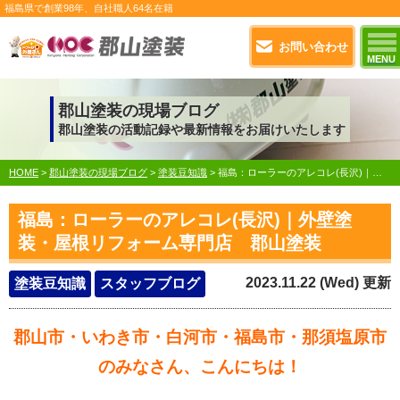
福島県で
創業98年
、自社職人
64名在籍
お問い合わせ
MENU
郡山塗装の現場ブログ
郡山塗装の活動記録や最新情報をお届けいたします
HOME
>
郡山塗装の現場ブログ
>
塗装豆知識
>
福島：ローラーのアレコレ(長沢)｜外壁塗装・屋根リフォーム専門店 郡山塗装
福島：ローラーのアレコレ(長沢)｜外壁塗
装・屋根リフォーム専門店 郡山塗装
2023.11.22 (Wed) 更新
塗装豆知識
スタッフブログ
郡山市・いわき市・白河市・福島市・那須塩原市
のみなさん、こんにちは！