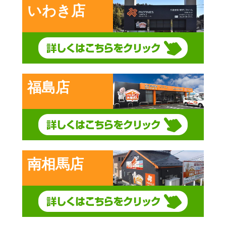
いわき店
福島店
南相馬店