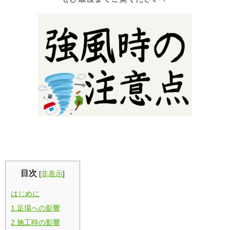
目次
[
非表示
]
はじめに
1.足場への影響
2.施工時の影響