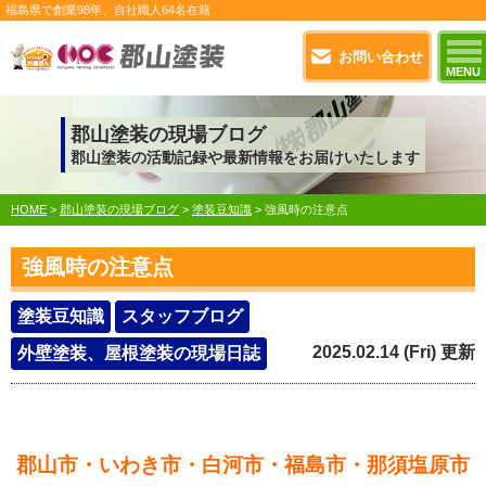
福島県で
創業98年
、自社職人
64名在籍
お問い合わせ
MENU
郡山塗装の現場ブログ
郡山塗装の活動記録や最新情報をお届けいたします
HOME
>
郡山塗装の現場ブログ
>
塗装豆知識
>
強風時の注意点
強風時の注意点
塗装豆知識
スタッフブログ
2025.02.14 (Fri) 更新
外壁塗装、屋根塗装の現場日誌
郡山市・いわき市・白河市・福島市・那須塩原市