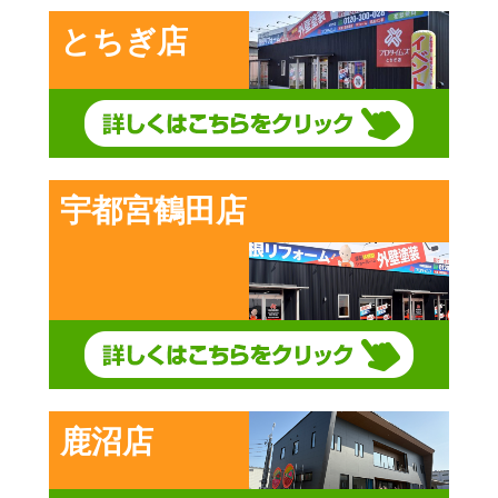
とちぎ店
宇都宮鶴田店
鹿沼店