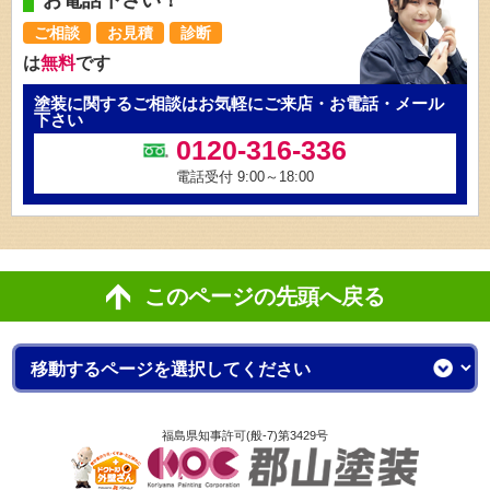
お電話下さい！
ご相談
お見積
診断
は
無料
です
塗装に関するご相談はお気軽にご来店・お電話・メール
下さい
0120-316-336
電話受付 9:00～18:00
このページの先頭へ戻る
福島県知事許可(般-7)第3429号