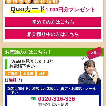
Quoカード
1,000円分プレゼント
初めての方はこちら
相見積り中の方はこちら
お電話の方はこちら！
｢WEBを見ました！｣と
お電話下さい！
ご相談
お見積
診断
は
無料
です
塗装に関するご相談はお気軽にご来店・お電話・メール
下さい
0120-316-336
電話受付 9:00～18:00