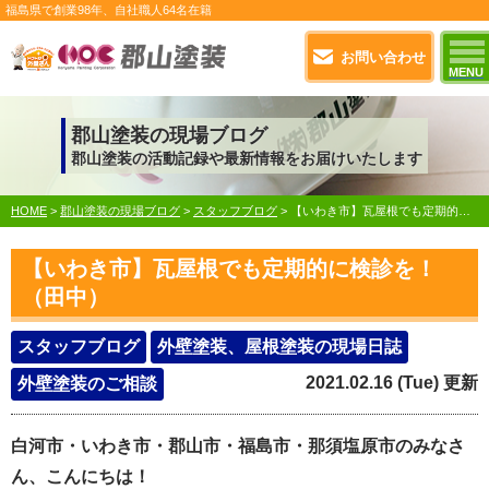
福島県で
創業98年
、自社職人
64名在籍
お問い合わせ
MENU
郡山塗装の現場ブログ
郡山塗装の活動記録や最新情報をお届けいたします
HOME
>
郡山塗装の現場ブログ
>
スタッフブログ
>
【いわき市】瓦屋根でも定期的に検診を！（田中）
【いわき市】瓦屋根でも定期的に検診を！
（田中）
スタッフブログ
外壁塗装、屋根塗装の現場日誌
2021.02.16 (Tue) 更新
外壁塗装のご相談
白河市・いわき市・郡山市・福島市・那須塩原市のみなさ
ん、こんにちは！