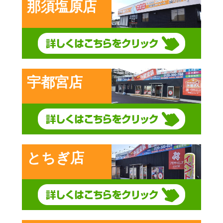
那須塩原店
宇都宮店
とちぎ店