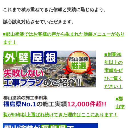
これまで積み重ねてきた信頼と実績に恥じぬよう、
誠心誠意対応させていただきます。
■郡山塗装ではお客様の声から生まれた塗装メニューがあり
ます！
■創業90
年以上の
実績をぜ
ひご覧く
ださい！
■郡
山塗
装が90年以上選ばれ続けてきた理由はここにあります！