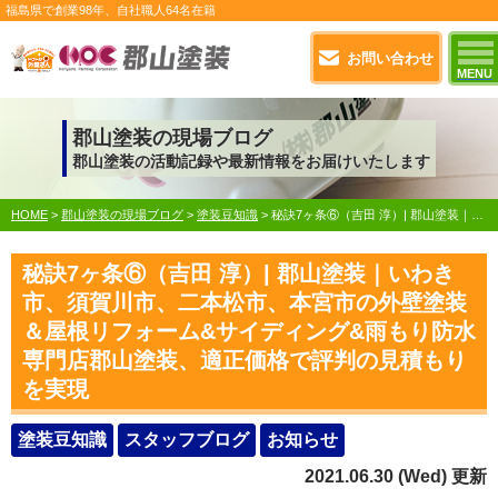
福島県で
創業98年
、自社職人
64名在籍
お問い合わせ
MENU
郡山塗装の現場ブログ
郡山塗装の活動記録や最新情報をお届けいたします
HOME
>
郡山塗装の現場ブログ
>
塗装豆知識
>
秘訣7ヶ条⑥（吉田 淳）| 郡山塗装｜いわき市、須賀川市、二本松市、本宮市の外壁塗装＆屋根リフォーム&サイディング&雨もり防水専門店郡山塗装、適正価格で評判の見積もりを実現
秘訣7ヶ条⑥（吉田 淳）| 郡山塗装｜いわき
市、須賀川市、二本松市、本宮市の外壁塗装
＆屋根リフォーム&サイディング&雨もり防水
専門店郡山塗装、適正価格で評判の見積もり
を実現
塗装豆知識
スタッフブログ
お知らせ
2021.06.30 (Wed) 更新