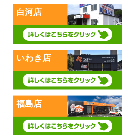
白河店
いわき店
福島店